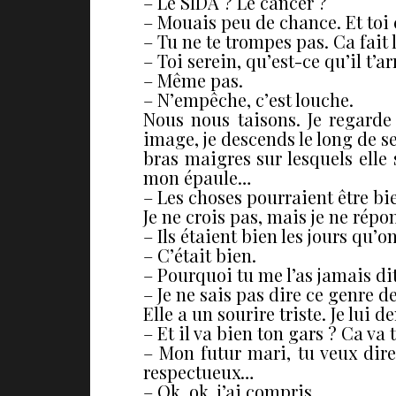
– Le SIDA ? Le cancer ?
– Mouais peu de chance. Et toi ç
– Tu ne te trompes pas. Ca fait
– Toi serein, qu’est-ce qu’il t
– Même pas.
– N’empêche, c’est louche.
Nous nous taisons. Je regarde 
image, je descends le long de se
bras maigres sur lesquels elle s
mon épaule…
– Les choses pourraient être bie
Je ne crois pas, mais je ne répo
– Ils étaient bien les jours qu
– C’était bien.
– Pourquoi tu me l’as jamais di
– Je ne sais pas dire ce genre d
Elle a un sourire triste. Je lui 
– Et il va bien ton gars ? Ca va 
– Mon futur mari, tu veux dire 
respectueux…
– Ok, ok, j’ai compris.