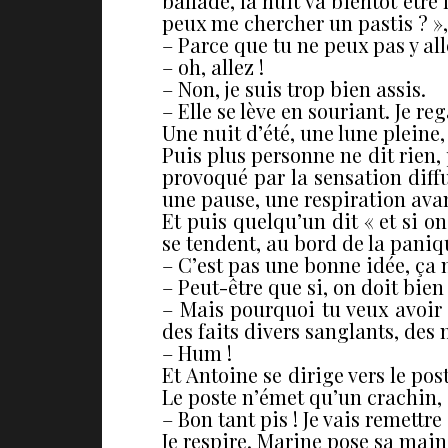
ballade, la nuit va bientôt êtr
peux me chercher un pastis ? »,
– Parce que tu ne peux pas y all
– oh, allez !
– Non, je suis trop bien assis.
– Elle se lève en souriant. Je r
Une nuit d’été, une lune pleine, 
Puis plus personne ne dit rien, 
provoqué par la sensation diffu
une pause, une respiration avant
Et puis quelqu’un dit « et si o
se tendent, au bord de la paniq
– C’est pas une bonne idée, ça n
– Peut-être que si, on doit bie
– Mais pourquoi tu veux avoir d
des faits divers sanglants, des
– Hum !
Et Antoine se dirige vers le pos
Le poste n’émet qu’un crachin, e
– Bon tant pis ! Je vais remettr
Je respire. Marine pose sa main 