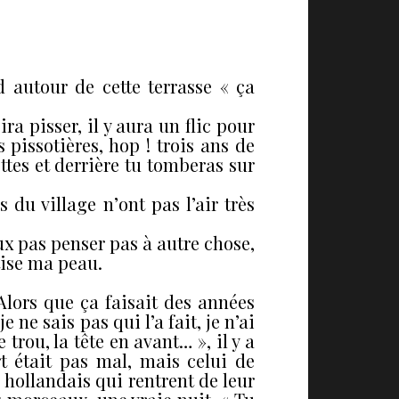
!
 autour de cette terrasse « ça
a pisser, il y aura un flic pour
 pissotières, hop ! trois ans de
ottes et derrière tu tomberas sur
 du village n’ont pas l’air très
eux pas penser pas à autre chose,
ttise ma peau.
lors que ça faisait des années
 ne sais pas qui l’a fait, je n’ai
trou, la tête en avant… », il y a
t était pas mal, mais celui de
 hollandais qui rentrent de leur