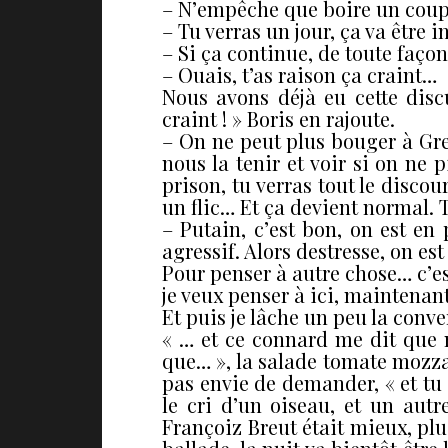
– N’empêche que boire un coup so
– Tu verras un jour, ça va être in
– Si ça continue, de toute façon 
– Ouais, t’as raison ça craint…
Nous avons déjà eu cette disc
craint ! » Boris en rajoute.
– On ne peut plus bouger à Gren
nous la tenir et voir si on ne 
prison, tu verras tout le discou
un flic… Et ça devient normal.
– Putain, c’est bon, on est en 
agressif. Alors destresse, on es
Pour penser à autre chose… c’est
je veux penser à ici, maintenant
Et puis je lâche un peu la conv
« … et ce connard me dit que 
que… », la salade tomate mozzarel
pas envie de demander, « et tu t
le cri d’un oiseau, et un aut
Françoiz Breut était mieux, plu