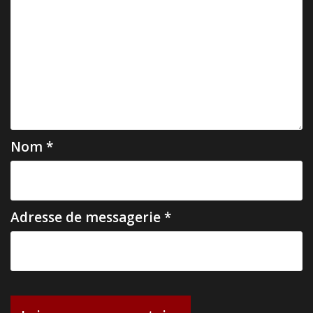
l
’
a
r
t
i
c
Nom
*
l
e
Adresse de messagerie
*