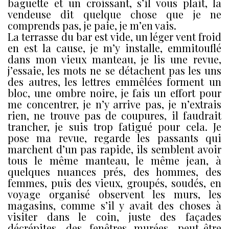
baguette et un croissant, s’il vous plait, la
vendeuse dit quelque chose que je ne
comprends pas, je paie, je m’en vais.
La terrasse du bar est vide, un léger vent froid
en est la cause, je m’y installe, emmitouflé
dans mon vieux manteau, je lis une revue,
j’essaie, les mots ne se détachent pas les uns
des autres, les lettres emmêlées forment un
bloc, une ombre noire, je fais un effort pour
me concentrer, je n’y arrive pas, je n’extrais
rien, ne trouve pas de coupures, il faudrait
trancher, je suis trop fatigué pour cela. Je
pose ma revue, regarde les passants qui
marchent d’un pas rapide, ils semblent avoir
tous le même manteau, le même jean, à
quelques nuances prés, des hommes, des
femmes, puis des vieux, groupés, soudés, en
voyage organisé observent les murs, les
magasins, comme s’il y avait des choses à
visiter dans le coin, juste des façades
décrépites, des fenêtres murées, peut-être