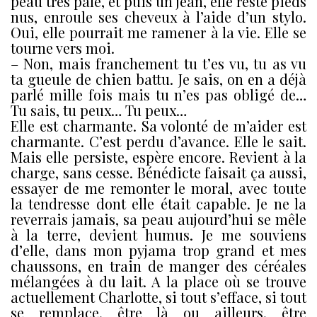
peau très pâle, et puis un jean, elle reste pieds
nus, enroule ses cheveux à l’aide d’un stylo.
Oui, elle pourrait me ramener à la vie. Elle se
tourne vers moi.
– Non, mais franchement tu t’es vu, tu as vu
ta gueule de chien battu. Je sais, on en a déjà
parlé mille fois mais tu n’es pas obligé de…
Tu sais, tu peux… Tu peux…
Elle est charmante. Sa volonté de m’aider est
charmante. C’est perdu d’avance. Elle le sait.
Mais elle persiste, espère encore. Revient à la
charge, sans cesse. Bénédicte faisait ça aussi,
essayer de me remonter le moral, avec toute
la tendresse dont elle était capable. Je ne la
reverrais jamais, sa peau aujourd’hui se mêle
à la terre, devient humus. Je me souviens
d’elle, dans mon pyjama trop grand et mes
chaussons, en train de manger des céréales
mélangées à du lait. A la place où se trouve
actuellement Charlotte, si tout s’efface, si tout
se remplace, être là ou ailleurs, être