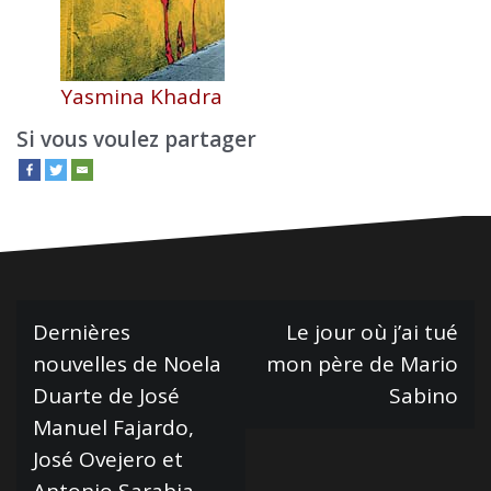
Yasmina Khadra
Si vous voulez partager
N
Dernières
Le jour où j’ai tué
nouvelles de Noela
mon père de Mario
a
Duarte de José
Sabino
v
Manuel Fajardo,
i
José Ovejero et
g