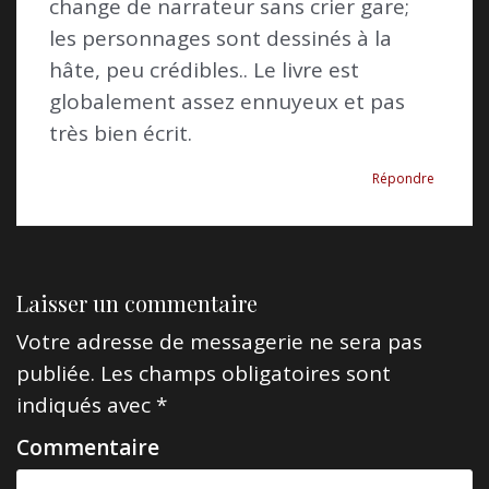
c
change de narrateur sans crier gare;
l
les personnages sont dessinés à la
hâte, peu crédibles.. Le livre est
e
globalement assez ennuyeux et pas
très bien écrit.
Répondre
Laisser un commentaire
Votre adresse de messagerie ne sera pas
publiée.
Les champs obligatoires sont
indiqués avec
*
Commentaire