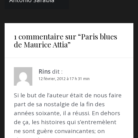
Antonio Sarabia
a
t
i
1 commentaire sur “
Paris blues
o
de Maurice Attia
”
n
d
e
Rins
dit :
l
12 février, 2012 à 17 h 31 min
’
Si le but de l’auteur était de nous faire
a
part de sa nostalgie de la fin des
r
années soixante, il a réussi. En dehors
t
de ça, les histoires qui s’entremèlent
i
ne sont guère convaincantes; on