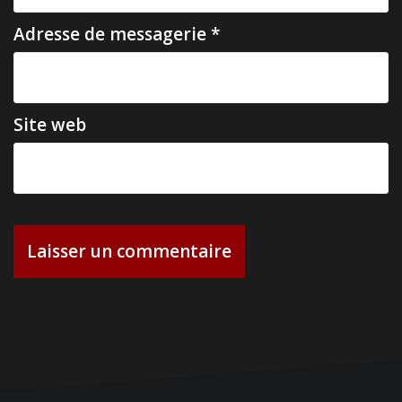
l
e
Adresse de messagerie
*
Site web