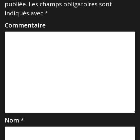
publiée.
Les champs obligatoires sont
t
indiqués avec
*
i
Commentaire
o
n
d
e
l
’
a
r
t
i
Nom
*
c