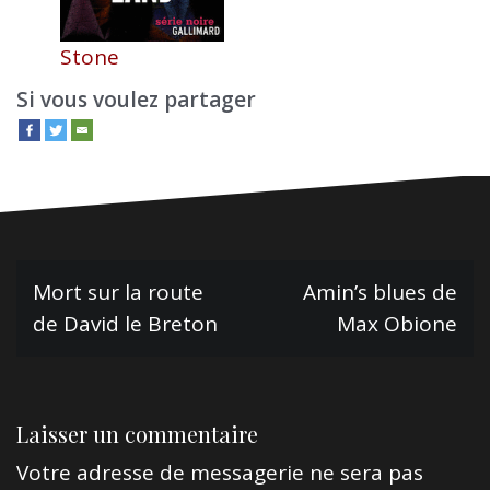
Stone
Si vous voulez partager
N
Mort sur la route
Amin’s blues de
de David le Breton
Max Obione
a
v
i
Laisser un commentaire
g
a
Votre adresse de messagerie ne sera pas