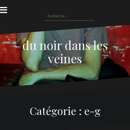
A
l
R
l
e
e
c
r
du noir dans les
h
a
e
veines
u
r
c
c
o
h
n
e
t
r
e
n
Catégorie : e-g
:
u