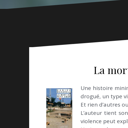
La mort
Une histoire mini
drogué, un type vi
Et rien d’autres ou
L’auteur tient son
violence peut exp