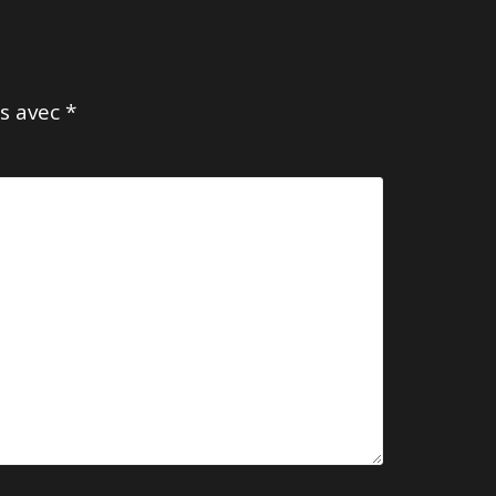
és avec
*