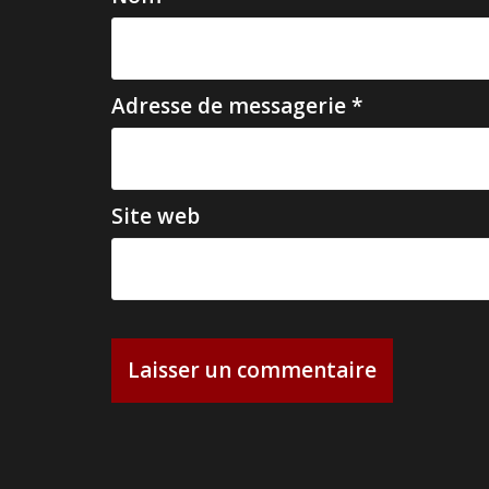
r
t
i
Adresse de messagerie
*
c
l
e
Site web