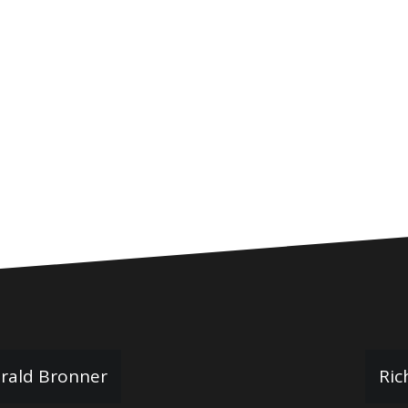
érald Bronner
Ric