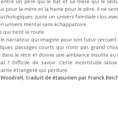
tre un père qui le bat et sa mère qui le séduit
x pour la mère et la haine pour le père, il ne sem
sychologiques. Juste un univers familiale clos a
un univers mental sans échappatoire.
 qui tient la route.
 le narrateur qui imagine pour son futur cercuei
lques passages courts qui n’ont pas grand chose
ans le récit et donne une ambiance insolite au l
l ? Difficile de savoir. Cette incertitude laiss
étante étrangeté qui perdure.
 Woodrell, traduit de étasunien par Franck Reic