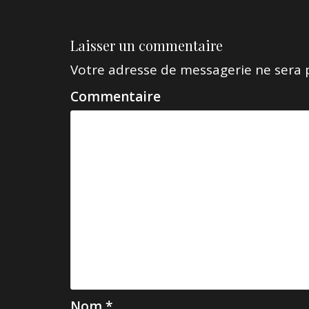
a
v
i
Laisser un commentaire
g
Votre adresse de messagerie ne sera 
a
Commentaire
t
i
o
n
d
e
l
’
a
Nom
*