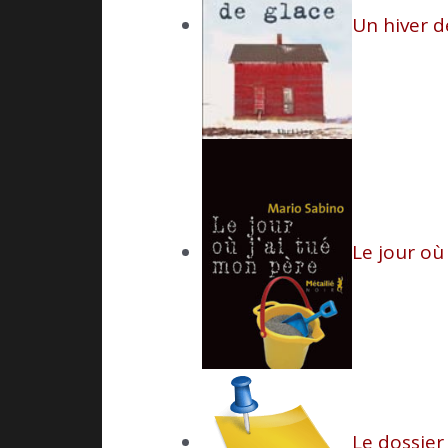
Un hiver d
Le jour où
Le dossie