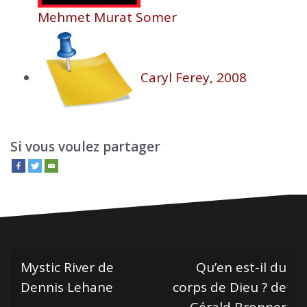
Mehmet Murat Somer
Caryl Ferey, 2008
Si vous voulez partager
N
Mystic River de
Qu’en est-il du
Dennis Lehane
corps de Dieu ? de
a