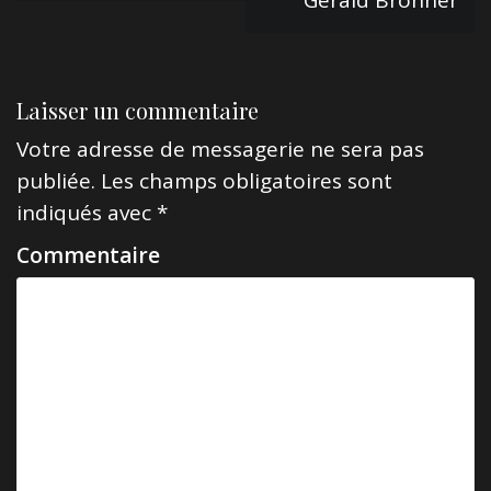
Gérald Bronner
v
i
g
Laisser un commentaire
a
Votre adresse de messagerie ne sera pas
t
publiée.
Les champs obligatoires sont
i
indiqués avec
*
o
Commentaire
n
d
e
l
’
a
r