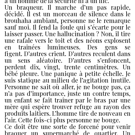
à un homme de la sécurité ni à un flic.
Un braqueur. Il marche d’un pas rapide,
décidé. Il est un morceau de silence dans le
brouhaha ambiant, personne ne le remarque
sauf moi. Il fend la foule qui s’écarte pour le
laisser passer. Une hallucination ? Non, il tire
une rafale vers le toit et des néons explosent
en traînées lumineuses. Des gens se
figent. D’autres crient. D’autres reculent dans
un sens aléatoire. D’autres s’enfoncent,
perdent dix, vingt, trente centimètres. Un
bébé pleure. Une panique à petite échelle. Je
suis statique au milieu de l’agitation inutile.
Personne ne sait où aller, je ne bouge pas, ça
n’a pas d’importance, juste un contre temps,
un enfant se fait traîner par le bras par une
mère qui espère trouver refuge au rayon des
produits laitiers. L’homme tire de nouveau en
l’air. Cette fois-ci plus personne ne bouge.
Ce doit être une sorte de forcené pour venir
braquer un supermarché de quartier. Un