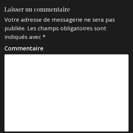
i
Laisser un commentaire
g
a
Votre adresse de messagerie ne sera pas
publiée.
Les champs obligatoires sont
t
indiqués avec
*
i
Commentaire
o
n
d
e
l
’
a
r
t