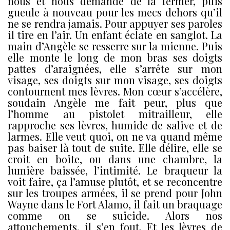
nous et nous demande de la fermer, puis
gueule à nouveau pour les mecs dehors qu’il
ne se rendra jamais. Pour appuyer ses paroles
il tire en l’air. Un enfant éclate en sanglot. La
main d’Angèle se resserre sur la mienne. Puis
elle monte le long de mon bras ses doigts
pattes d’araignées, elle s’arrête sur mon
visage, ses doigts sur mon visage, ses doigts
contournent mes lèvres. Mon cœur s’accélère,
soudain Angèle me fait peur, plus que
l’homme au pistolet mitrailleur, elle
rapproche ses lèvres, humide de salive et de
larmes. Elle veut quoi, on ne va quand même
pas baiser là tout de suite. Elle délire, elle se
croit en boite, ou dans une chambre, la
lumière baissée, l’intimité. Le braqueur la
voit faire, ça l’amuse plutôt, et se reconcentre
sur les troupes armées, il se prend pour John
Wayne dans le Fort Alamo, il fait un braquage
comme on se suicide. Alors nos
attouchements, il s’en fout. Et les lèvres de