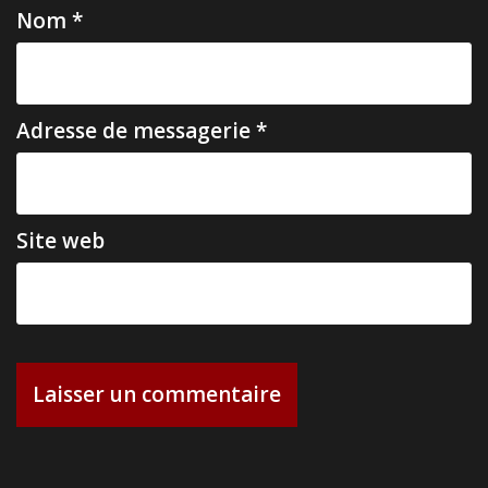
i
Nom
*
c
l
e
Adresse de messagerie
*
Site web