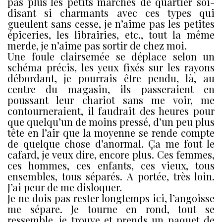
pas plus les petits marchés de quartier soi-
disant si charmants avec ces types qui
gueulent sans cesse, je n’aime pas les petites
épiceries, les librairies, etc., tout la même
merde, je n’aime pas sortir de chez moi.
Une foule clairsemée se déplace selon un
schéma précis, les yeux fixés sur les rayons
débordant, je pourrais être pendu, là, au
centre du magasin, ils passeraient en
poussant leur chariot sans me voir, me
contourneraient, il faudrait des heures pour
que quelqu’un de moins pressé, d’un peu plus
tête en l’air que la moyenne se rende compte
de quelque chose d’anormal. Ça me fout le
cafard, je veux dire, encore plus. Ces femmes,
ces hommes, ces enfants, ces vieux, tous
ensembles, tous séparés. A portée, très loin.
J’ai peur de me disloquer.
Je ne dois pas rester longtemps ici, l’angoisse
me sépare. Je tourne en rond, tout se
ressemble, je trouve et prends un paquet de