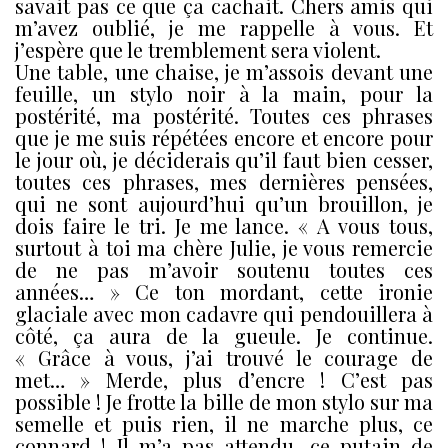
savait pas ce que ça cachait. Chers amis qui
m’avez oublié, je me rappelle à vous. Et
j’espère que le tremblement sera violent.
Une table, une chaise, je m’assois devant une
feuille, un stylo noir à la main, pour la
postérité, ma postérité. Toutes ces phrases
que je me suis répétées encore et encore pour
le jour où, je déciderais qu’il faut bien cesser,
toutes ces phrases, mes dernières pensées,
qui ne sont aujourd’hui qu’un brouillon, je
dois faire le tri. Je me lance. « A vous tous,
surtout à toi ma chère Julie, je vous remercie
de ne pas m’avoir soutenu toutes ces
années… » Ce ton mordant, cette ironie
glaciale avec mon cadavre qui pendouillera à
côté, ça aura de la gueule. Je continue.
« Grâce à vous, j’ai trouvé le courage de
met… » Merde, plus d’encre ! C’est pas
possible ! Je frotte la bille de mon stylo sur ma
semelle et puis rien, il ne marche plus, ce
connard ! Il m’a pas attendu, ce putain de