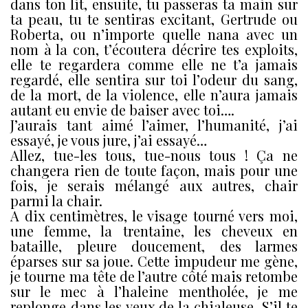
dans ton lit, ensuite, tu passeras ta main sur
ta peau, tu te sentiras excitant, Gertrude ou
Roberta, ou n’importe quelle nana avec un
nom à la con, t’écoutera décrire tes exploits,
elle te regardera comme elle ne t’a jamais
regardé, elle sentira sur toi l’odeur du sang,
de la mort, de la violence, elle n’aura jamais
autant eu envie de baiser avec toi….
J’aurais tant aimé l’aimer, l’humanité, j’ai
essayé, je vous jure, j’ai essayé…
Allez, tue-les tous, tue-nous tous ! Ça ne
changera rien de toute façon, mais pour une
fois, je serais mélangé aux autres, chair
parmi la chair.
A dix centimètres, le visage tourné vers moi,
une femme, la trentaine, les cheveux en
bataille, pleure doucement, des larmes
éparses sur sa joue. Cette impudeur me gène,
je tourne ma tête de l’autre côté mais retombe
sur le mec à l’haleine mentholée, je me
replonge dans les yeux de la chialeuse. S’il te