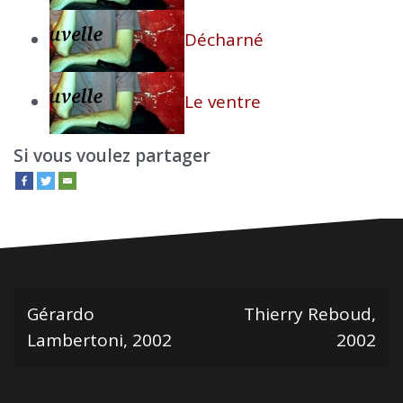
Décharné
Le ventre
Si vous voulez partager
N
Gérardo
Thierry Reboud,
Lambertoni, 2002
2002
a
v