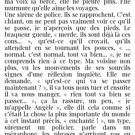
ma voix la berce, elle ne pleure plus. Elle
murmure qu’elle aime les voyages.
Une sirène de police. Ils se rapprochent. C’est
chiant, on ne peut pas vraiment voir ce qu’il
se passe, je n’aperçois que des pieds. Le
braqueur gueule, « merde, ils sont déjà là ces
cons… », qu’est-ce qu’il croyait, qu’ils
attendent en se tournant les pouces, « …
normal, c’est normal, tout va bien… », je ne
comprends rien à ce type. Ma voisine non
plus, vu les mouvements de ses sourcils
signes d’une réflexion inquiète. Elle me
demande, « qu’est-ce qui va se passer
maintenant ? », il va tous nous tuer et ensuite
il va nous manger, « rien tout va bien se
passer… », ça la rassure, un peu, « je
m’appelle Angèle », elle dit cela comme si
c’était la chose la plus importante du monde
à cet instant précis, « enchanté ! », un type,
sûrement un policier, parle dans un
mégaphone, les phrases n’arrivent pas en