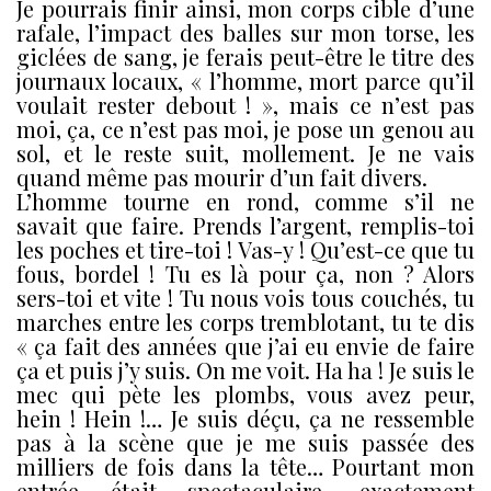
Je pourrais finir ainsi, mon corps cible d’une
rafale, l’impact des balles sur mon torse, les
giclées de sang, je ferais peut-être le titre des
journaux locaux, « l’homme, mort parce qu’il
voulait rester debout ! », mais ce n’est pas
moi, ça, ce n’est pas moi, je pose un genou au
sol, et le reste suit, mollement. Je ne vais
quand même pas mourir d’un fait divers.
L’homme tourne en rond, comme s’il ne
savait que faire. Prends l’argent, remplis-toi
les poches et tire-toi ! Vas-y ! Qu’est-ce que tu
fous, bordel ! Tu es là pour ça, non ? Alors
sers-toi et vite ! Tu nous vois tous couchés, tu
marches entre les corps tremblotant, tu te dis
« ça fait des années que j’ai eu envie de faire
ça et puis j’y suis. On me voit. Ha ha ! Je suis le
mec qui pète les plombs, vous avez peur,
hein ! Hein !… Je suis déçu, ça ne ressemble
pas à la scène que je me suis passée des
milliers de fois dans la tête… Pourtant mon
entrée était spectaculaire, exactement