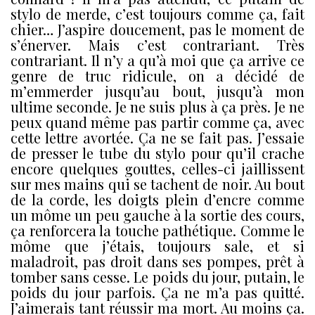
stylo de merde, c’est toujours comme ça, fait
chier… J’aspire doucement, pas le moment de
s’énerver. Mais c’est contrariant. Très
contrariant. Il n’y a qu’à moi que ça arrive ce
genre de truc ridicule, on a décidé de
m’emmerder jusqu’au bout, jusqu’à mon
ultime seconde. Je ne suis plus à ça près. Je ne
peux quand même pas partir comme ça, avec
cette lettre avortée. Ça ne se fait pas. J’essaie
de presser le tube du stylo pour qu’il crache
encore quelques gouttes, celles-ci jaillissent
sur mes mains qui se tachent de noir. Au bout
de la corde, les doigts plein d’encre comme
un môme un peu gauche à la sortie des cours,
ça renforcera la touche pathétique. Comme le
môme que j’étais, toujours sale, et si
maladroit, pas droit dans ses pompes, prêt à
tomber sans cesse. Le poids du jour, putain, le
poids du jour parfois. Ça ne m’a pas quitté.
J’aimerais tant réussir ma mort. Au moins ça.